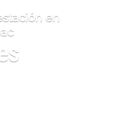
estación en
nac
es