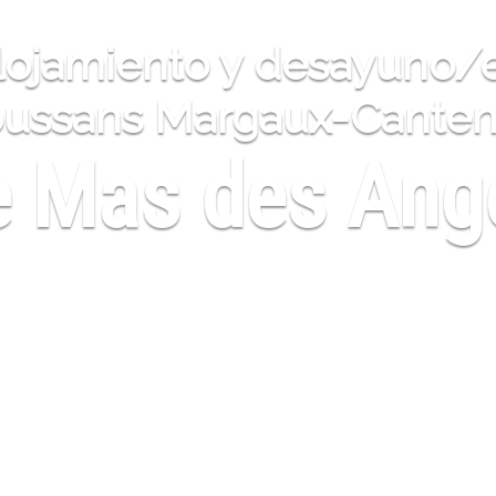
lojamiento y desayuno/
ussans Margaux-Cante
e Mas des Ang