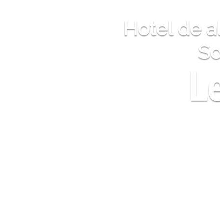
Hotel de a
So
L