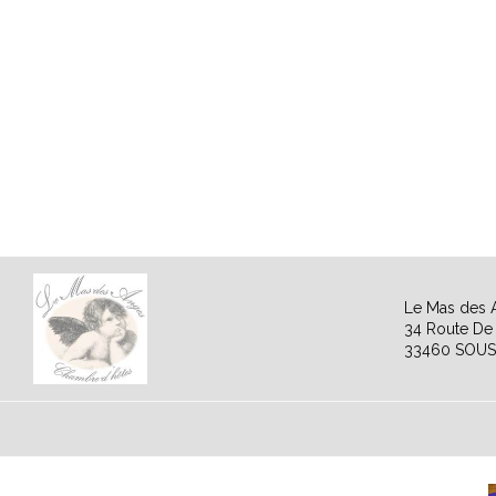
Le Mas des 
34 Route De 
33460 SOUS