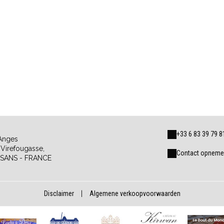
+33 6 83 39 79 8
Anges
Virefougasse,
Contact opnemen
SANS - FRANCE
Disclaimer
|
Algemene verkoopvoorwaarden