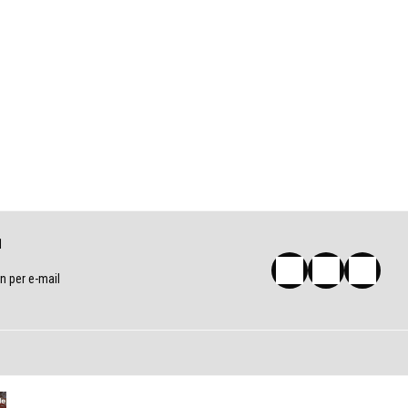
1
 per e-mail