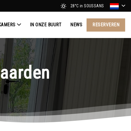
28°C
in SOUSSANS
KAMERS
IN ONZE BUURT
NEWS
RESERVEREN
aarden