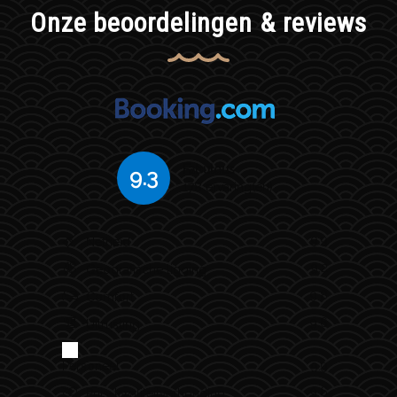
Onze beoordelingen & reviews
Fabulous
9.3
178 ervaring(en)
9.9
Netheid
9.2
Geografische ligging
9.8
Comfort
9.6
Uitrusting
Personeel
9.9
9.6
Prijs-kwaliteitverhouding