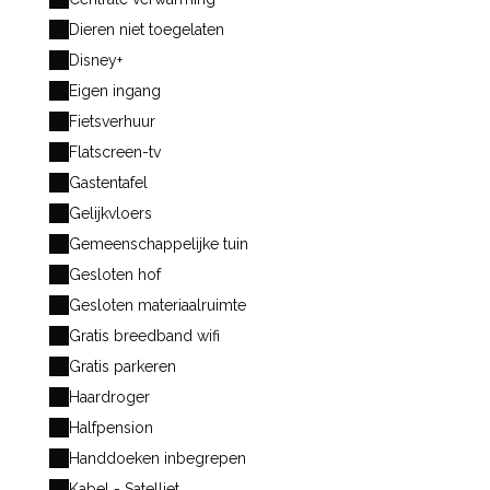
Dieren niet toegelaten
Disney+
Eigen ingang
Fietsverhuur
Flatscreen-tv
Gastentafel
Gelijkvloers
Gemeenschappelijke tuin
Gesloten hof
Gesloten materiaalruimte
Gratis breedband wifi
Gratis parkeren
Haardroger
Halfpension
Handdoeken inbegrepen
Kabel - Satelliet