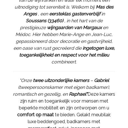
van de wijnranken en waar elk moment een
uitnodiging tot sereniteit is. Welkom bij
Mas des
Anges
, een
eersteklas gastenverblijf
in
Soussans (33460)
, in het hart van de
prestigieuze
wijngaarden van Margaux
en
Médoc. Hier hebben Marie-Ange en Jean-Luc,
gepassioneerd door decoratie en gastvrijheid,
een oase van rust gecreëerd die
ingetogen luxe,
toegankelijkheid en respect voor het milieu
combineert.
"Onze
twee uitzonderlijke kamers
–
Gabriel
(tweepersoonskamer met eigen badkamer),
romantisch en gezellig, en
Raphael"
Deze kamers
zijn ruim en toegankelijk voor mensen met
beperkte mobiliteit en zijn ontworpen om u
comfort op maat
te bieden. Gelakt meubilair,
luxe beddengoed, badkamers met