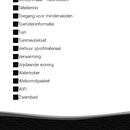
Tafeltennis
Toegang voor mindervaliden
Toeristeninformatie
Tuin
Tuinmeubelset
Verhuur sportmateriaal
Verwarming
Vrijstaande woning
Waterkoker
Welkomstpakket
WiFi
Zwembad