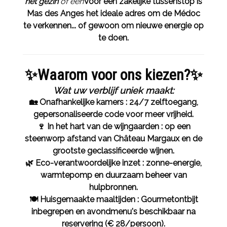
het gezin
of een
Voor een zakelijke tussenstop is
Mas des Anges het ideale adres om de Médoc
te verkennen... of gewoon om nieuwe energie op
te doen.
✨Waarom voor ons kiezen?✨
Wat uw verblijf uniek maakt:
🏡 Onafhankelijke kamers : 24/7 zelftoegang,
gepersonaliseerde code voor meer vrijheid.
🍷 In het hart van de wijngaarden : op een
steenworp afstand van Château Margaux en de
grootste geclassificeerde wijnen.
🌿 Eco-verantwoordelijke inzet : zonne-energie,
warmtepomp en duurzaam beheer van
hulpbronnen.
🍽️ Huisgemaakte maaltijden : Gourmetontbijt
inbegrepen en avondmenu's beschikbaar na
reservering (€ 28/persoon).