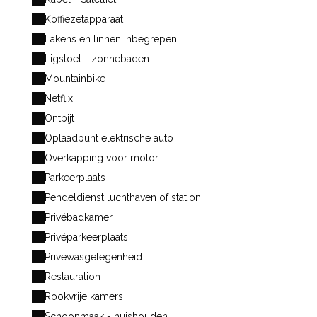
Koffiezetapparaat
Lakens en linnen inbegrepen
Ligstoel - zonnebaden
Mountainbike
Netflix
Ontbijt
Oplaadpunt elektrische auto
Overkapping voor motor
Parkeerplaats
Pendeldienst luchthaven of station
Privébadkamer
Privéparkeerplaats
Privéwasgelegenheid
Restauration
Rookvrije kamers
Schoonmaak - huishouden