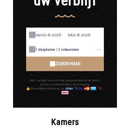
uw verblijf
Van
tot
1
slaapkamer /
2
volwassene
ZOEKEN NAAR
100% veilige reservering, gegarandeerd de beste
prijzen, onmiddellijke bevestiging
Beveiligde betaling via
Kamers