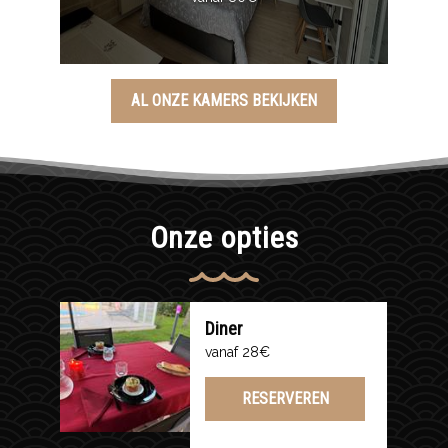
AL ONZE KAMERS BEKIJKEN
Onze opties
Diner
vanaf 28€
RESERVEREN