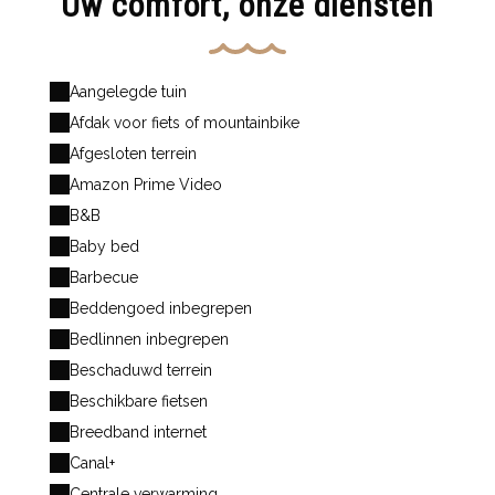
Uw comfort, onze diensten
Aangelegde tuin
Afdak voor fiets of mountainbike
Afgesloten terrein
Amazon Prime Video
B&B
Baby bed
Barbecue
Beddengoed inbegrepen
Bedlinnen inbegrepen
Beschaduwd terrein
Beschikbare fietsen
Breedband internet
Canal+
Centrale verwarming