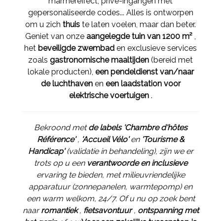
marmereffect, privé-ingangen met
gepersonaliseerde codes... Alles is ontworpen
om u zich
thuis
te laten voelen, maar dan beter.
Geniet van onze
aangelegde tuin van 1200 m²
,
het
beveiligde zwembad
en exclusieve services
zoals
gastronomische maaltijden
(bereid met
lokale producten),
een pendeldienst van/naar
de luchthaven
en
een laadstation voor
elektrische voertuigen
.
Bekroond met
de labels 'Chambre d'hôtes
Référence'
,
'Accueil Vélo'
en
'Tourisme &
Handicap'
(validatie in behandeling), zijn we er
trots op u een
verantwoorde en inclusieve
ervaring te bieden, met milieuvriendelijke
apparatuur (zonnepanelen, warmtepomp) en
een warm welkom, 24/7. Of u nu op zoek bent
naar
romantiek
,
fietsavontuur
,
ontspanning met