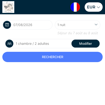
EUR
Séjour du
7 août
au
8 août
1 chambre / 2 adultes
Modifier