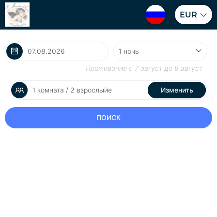
EUR
Проживание с
7 август
до
8 август
1 комната / 2 взрослыйе
Изменить