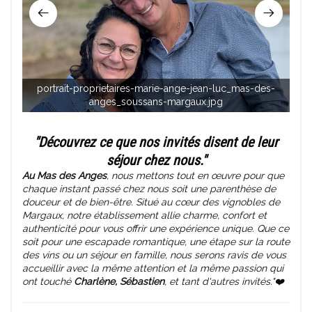
portrait-proprietaires-marie-ange-jean-luc_mas-des-
li
anges_soussans-margaux.jpg
"Découvrez ce que nos invités disent de leur
séjour chez nous."
Au Mas des Anges
, nous mettons tout en œuvre pour que
chaque instant passé chez nous soit une parenthèse de
douceur et de bien-être. Situé au cœur des vignobles de
Margaux, notre établissement allie charme, confort et
authenticité pour vous offrir une expérience unique. Que ce
soit pour une escapade romantique, une étape sur la route
des vins ou un séjour en famille, nous serons ravis de vous
accueillir avec la même attention et la même passion qui
ont touché
Charlène, Sébastien
, et tant d'autres invités."❤️