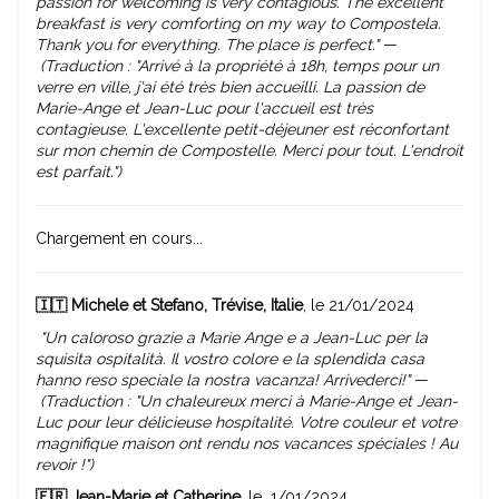
passion for welcoming is very contagious. The excellent
breakfast is very comforting on my way to Compostela.
Thank you for everything. The place is perfect."
—
(Traduction : "Arrivé à la propriété à 18h, temps pour un
verre en ville, j'ai été très bien accueilli. La passion de
Marie-Ange et Jean-Luc pour l'accueil est très
contagieuse. L'excellente petit-déjeuner est réconfortant
sur mon chemin de Compostelle. Merci pour tout. L'endroit
est parfait.")
Chargement en cours...
🇮🇹 Michele et Stefano, Trévise, Italie
, le 21/01/2024
"Un caloroso grazie a Marie Ange e a Jean-Luc per la
squisita ospitalità. Il vostro colore e la splendida casa
hanno reso speciale la nostra vacanza! Arrivederci!"
—
(Traduction : "Un chaleureux merci à Marie-Ange et Jean-
Luc pour leur délicieuse hospitalité. Votre couleur et votre
magnifique maison ont rendu nos vacances spéciales ! Au
revoir !")
🇫🇷 Jean-Marie et Catherine
, le 1/01/2024