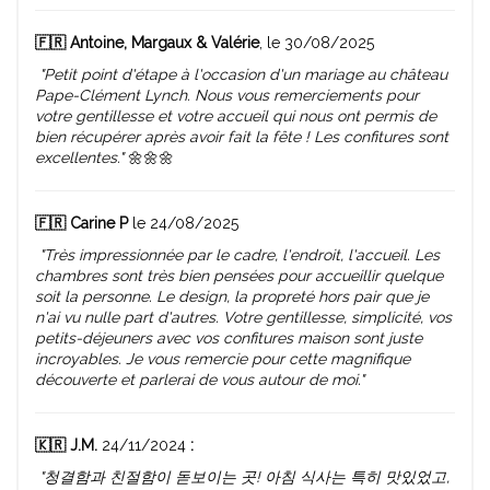
🇫🇷 Antoine, Margaux & Valérie
, le 30/08/2025
"Petit point d'étape à l'occasion d'un mariage au château
Pape-Clément Lynch. Nous vous remerciements pour
votre gentillesse et votre accueil qui nous ont permis de
bien récupérer après avoir fait la fête ! Les confitures sont
excellentes."
🌼🌼🌼
🇫🇷 Carine P
le 24/08/2025
"Très impressionnée par le cadre, l'endroit, l'accueil. Les
chambres sont très bien pensées pour accueillir quelque
soit la personne. Le design, la propreté hors pair que je
n'ai vu nulle part d'autres. Votre gentillesse, simplicité, vos
petits-déjeuners avec vos confitures maison sont juste
incroyables. Je vous remercie pour cette magnifique
découverte et parlerai de vous autour de moi."
🇰🇷 J.M.
24/11/2024
:
"청결함과 친절함이 돋보이는 곳! 아침 식사는 특히 맛있었고,