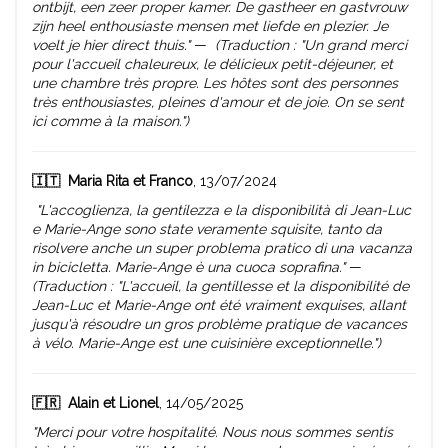
ontbijt, een zeer proper kamer. De gastheer en gastvrouw
zijn heel enthousiaste mensen met liefde en plezier. Je
voelt je hier direct thuis."
—
(Traduction : "Un grand merci
pour l'accueil chaleureux, le délicieux petit-déjeuner, et
une chambre très propre. Les hôtes sont des personnes
très enthousiastes, pleines d'amour et de joie. On se sent
ici comme à la maison.")
🇮🇹
Maria Rita et Franco
, 13/07/2024
"L'accoglienza, la gentilezza e la disponibilità di Jean-Luc
e Marie-Ange sono state veramente squisite, tanto da
risolvere anche un super problema pratico di una vacanza
in bicicletta. Marie-Ange è una cuoca soprafina."
—
(Traduction : "L'accueil, la gentillesse et la disponibilité de
Jean-Luc et Marie-Ange ont été vraiment exquises, allant
jusqu'à résoudre un gros problème pratique de vacances
à vélo. Marie-Ange est une cuisinière exceptionnelle.")
🇫🇷
Alain et Lionel
, 14/05/2025
"Merci pour votre hospitalité. Nous nous sommes sentis