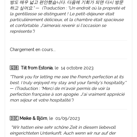
방도 매우 넓고 편안했습니다. 다음에 기회가 되면 다시 방문
하고 싶어요."
—
(Traduction : "Un endroit où la propreté et
la gentillesse se distinguent ! Le petit-déjeuner était
particulièrement délicieux, et la chambre était spacieuse
et confortable. J'aimerais revenir si l'occasion se
représente.")
Chargement en cours...
🇬🇧
Tiit from Estonia
, le 14 octobre 2023
"Thank you for letting me see the French perfection at its
best. I truly enjoyed my stay and your family's hospitality."
—
(Traduction : "Merci de m'avoir permis de voir la
perfection française à son apogée. J'ai vraiment apprécié
mon séjour et votre hospitalité.")
🇩🇪 Meike & Björn
, le 01/09/2023
"Wir hatten eine sehr schöne Zeit in diesem liebevoll
eingerichteten Unterkunft. Auch wenn wir nur auf der