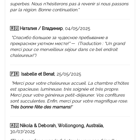
superbes. Nous n'hésiterons pas à revenir si nous passons
par la région. Bonne continuation."
🇷🇺 Наталия / Владимир
, 04/05/2025
"Спасибо большое за чудесное пребывание в
прекрасном уютном месте!"
—
(Traduction : "Un grand
merci pour ce merveilleux séjour dans ce bel endroit
chaleureux!")
🇫🇷
Isabelle et Benat
, 25/05/2025
"Merci pour votre chaleureux accueil. La chambre d'hôtes
est spacieuse, lumineuse, très soignée et très propre.
Merci pour votre généreux petit-déjeuner. Vos confitures
sont succulentes. Enfin, merci pour votre magnifique rose.
Très bonne fête des mamans!
"
🇦🇺 Nikola & Deborah, Wollongong, Australia,
30/07/2025