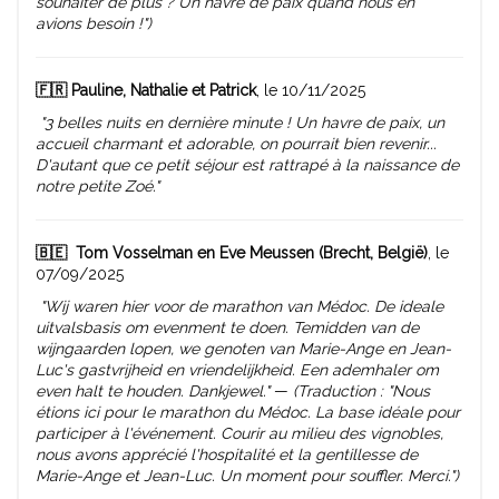
souhaiter de plus ? Un havre de paix quand nous en
avions besoin !")
🇫🇷 Pauline, Nathalie et Patrick
, le 10/11/2025
"3 belles nuits en dernière minute ! Un havre de paix, un
accueil charmant et adorable, on pourrait bien revenir...
D'autant que ce petit séjour est rattrapé à la naissance de
notre petite Zoé."
🇧🇪
Tom Vosselman en Eve Meussen (Brecht, België)
, le
07/09/2025
"Wij waren hier voor de marathon van Médoc. De ideale
uitvalsbasis om evenment te doen. Temidden van de
wijngaarden lopen, we genoten van Marie-Ange en Jean-
Luc's gastvrijheid en vriendelijkheid. Een ademhaler om
even halt te houden. Dankjewel."
—
(Traduction : "Nous
étions ici pour le marathon du Médoc. La base idéale pour
participer à l'événement. Courir au milieu des vignobles,
nous avons apprécié l'hospitalité et la gentillesse de
Marie-Ange et Jean-Luc. Un moment pour souffler. Merci.")