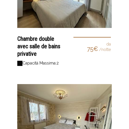
Chambre double
da
avec salle de bains
75€
/notte
privative
Capacità Massima:2