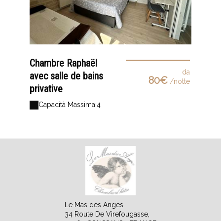
Chambre Raphaël
da
avec salle de bains
80€
/notte
privative
Capacità Massima:4
Le Mas des Anges
34 Route De Virefougasse,