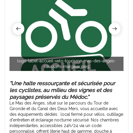
logo-label-accueil-velo-tourisme-mas-des-anges-
ma
soussans-margaux.jpeg
"Une halte ressourçante et sécurisée pour
les cyclistes, au milieu des vignes et des
paysages préservés du Médoc."
Le Mas des Anges, situé sur le parcours du Tour de
Gironde et du Canal des Deux Mers, vous accueille avec
des équipements dédiés : local fermé pour vélos, outillage
d'entretien et éclairage nocturne sécurisé. Nos chambres
indépendantes, accessibles 24h/24 via un code
personnalisé, offrent literie haut de gamme, douche à