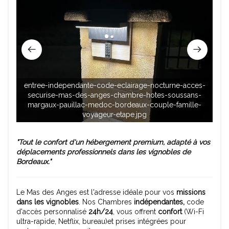
entree-independante-code-eclairage-nocturne-acces-
securise-mas-des-anges-chambre-hotes-soussans-
n
margaux-pauillac-medoc-bordeaux-couple-famille-
h
voyageur-etape.jpg
"Tout le confort d'un hébergement premium, adapté à vos
déplacements professionnels dans les vignobles de
Bordeaux."
Le Mas des Anges est l'adresse idéale pour vos
missions
dans les vignobles
. Nos Chambres
indépendantes,
code
d'accès personnalisé
24h/24
, vous offrent
confort
(Wi-Fi
ultra-rapide, Netflix, bureau)et prises intégrées pour